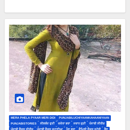
MERA PHELA PYAAR MERI DIDI
PUNJABILUCHIYAANKAHAANIYAAN
PUNJABISTORIES
ਸੀਲਬੰਦ ਫੁਦੀ
ਚਚੇਰਾ ਭਰਾ
ਜਵਾਨ ਕੁੜੀ
ਪੰਜਾਬੀ ਸੀਰੀਜ਼
ਪੰਜਾਬੀ ਸੈਕਸ ਸੀਰੀਜ਼
ਪੰਜਾਬੀ ਸੈਕਸ ਕਹਾਣੀਆ
ਪੈਣ ਭਰਾ
ਫੈਮਿਲੀ ਸੈਕਸ ਸਟੋਰੀ
ਭੈਣ