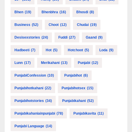
Bhen
(19)
Bhenbhra
(16)
Bhosdi
(8)
Business
(52)
Choot
(12)
Chudai
(19)
Desisexstories
(24)
Fuddi
(27)
Gaand
(9)
Hadbeeti
(7)
Hot
(5)
Hotchoot
(5)
Loda
(9)
Lunn
(17)
Merikahani
(13)
Punjabi
(12)
PunjabiConfession
(10)
Punjabihot
(6)
Punjabihotkahani
(22)
Punjabihotsex
(15)
Punjabihotstories
(34)
Punjabikahani
(52)
Punjabikahaniainpunjabi
(78)
Punjabikavita
(11)
Punjabi Language
(14)