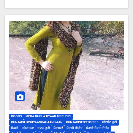
BOOBS
MERA PHELA PYAAR MERI DIDI
PUNJABILUCHIYAANKAHAANIYAAN
PUNJABISEXSTORIES
ਸੀਲਬੰਦ ਫੁਦੀ
ਸੈਕਸੀ
ਚਚੇਰਾ ਭਰਾ
ਜਵਾਨ ਕੁੜੀ
ਪੰਜਾਬਣਾਂ
ਪੰਜਾਬੀ ਸੀਰੀਜ਼
ਪੰਜਾਬੀ ਸੈਕਸ ਸੀਰੀਜ਼