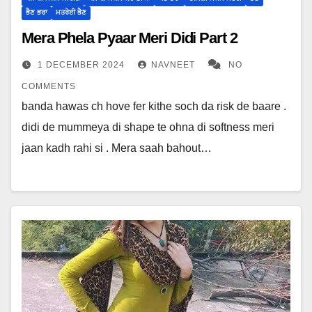
ਭੈਣ ਭਰਾ
ਮਤਰੇਈ ਭੈਣ
Mera Phela Pyaar Meri Didi Part 2
1 DECEMBER 2024
NAVNEET
NO
COMMENTS
banda hawas ch hove fer kithe soch da risk de baare .
didi de mummeya di shape te ohna di softness meri
jaan kadh rahi si . Mera saah bahout…