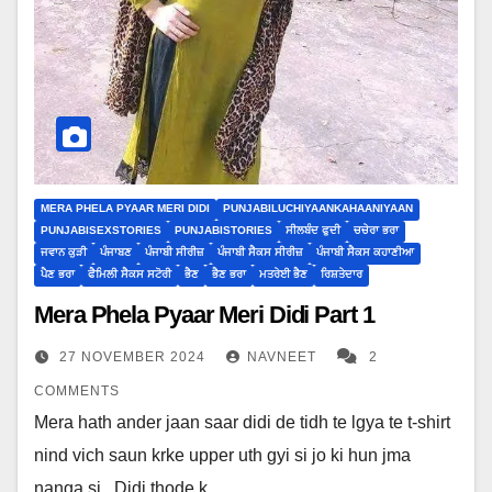
MERA PHELA PYAAR MERI DIDI
PUNJABILUCHIYAANKAHAANIYAAN
PUNJABISEXSTORIES
PUNJABISTORIES
ਸੀਲਬੰਦ ਫੁਦੀ
ਚਚੇਰਾ ਭਰਾ
ਜਵਾਨ ਕੁੜੀ
ਪੰਜਾਬਣ
ਪੰਜਾਬੀ ਸੀਰੀਜ਼
ਪੰਜਾਬੀ ਸੈਕਸ ਸੀਰੀਜ਼
ਪੰਜਾਬੀ ਸੈਕਸ ਕਹਾਣੀਆ
ਪੈਣ ਭਰਾ
ਫੈਮਿਲੀ ਸੈਕਸ ਸਟੋਰੀ
ਭੈਣ
ਭੈਣ ਭਰਾ
ਮਤਰੇਈ ਭੈਣ
ਰਿਸ਼ਤੇਦਾਰ
Mera Phela Pyaar Meri Didi Part 1
27 NOVEMBER 2024
NAVNEET
2
COMMENTS
Mera hath ander jaan saar didi de tidh te lgya te t-shirt
nind vich saun krke upper uth gyi si jo ki hun jma
nanga si . Didi thode k…