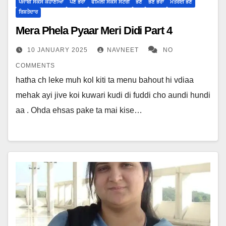
ਪੰਜਾਬੀ ਸੈਕਸ ਕਹਾਣੀਆ
ਪੈਣ ਭਰਾ
ਫੈਮਿਲੀ ਸੈਕਸ ਸਟੋਰੀ
ਭੈਣ
ਭੈਣ ਭਰਾ
ਮਤਰੇਈ ਭੈਣ
ਰਿਸ਼ਤੇਦਾਰ
Mera Phela Pyaar Meri Didi Part 4
10 JANUARY 2025
NAVNEET
NO
COMMENTS
hatha ch leke muh kol kiti ta menu bahout hi vdiaa
mehak ayi jive koi kuwari kudi di fuddi cho aundi hundi
aa . Ohda ehsas pake ta mai kise…