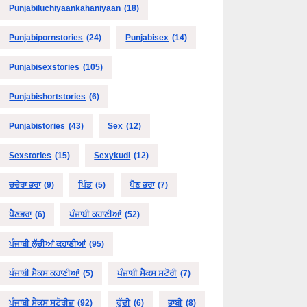
Punjabiluchiyaankahaniyaan
(18)
Punjabipornstories
(24)
Punjabisex
(14)
Punjabisexstories
(105)
Punjabishortstories
(6)
Punjabistories
(43)
Sex
(12)
Sexstories
(15)
Sexykudi
(12)
ਚਚੇਰਾ ਭਰਾ
(9)
ਪਿੰਡ
(5)
ਪੈਣ ਭਰਾ
(7)
ਪੈਣਭਰਾ
(6)
ਪੰਜਾਬੀ ਕਹਾਣੀਆਂ
(52)
ਪੰਜਾਬੀ ਲੁੱਚੀਆਂ ਕਹਾਣੀਆਂ
(95)
ਪੰਜਾਬੀ ਸੈਕਸ ਕਹਾਣੀਆਂ
(5)
ਪੰਜਾਬੀ ਸੈਕਸ ਸਟੋਰੀ
(7)
ਪੰਜਾਬੀ ਸੈਕਸ ਸਟੋਰੀਜ਼
(92)
ਫੁੱਦੀ
(6)
ਭਾਬੀ
(8)