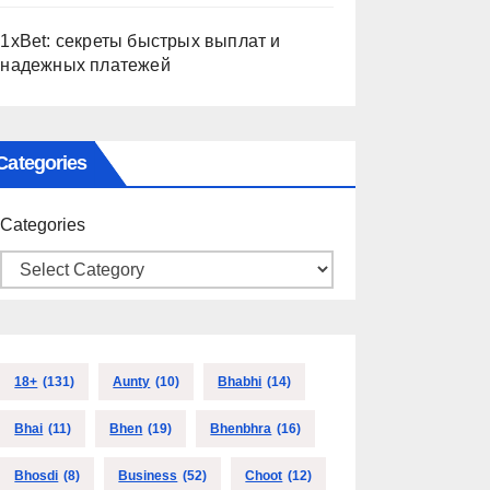
1xBet: секреты быстрых выплат и
надежных платежей
Categories
Categories
18+
(131)
Aunty
(10)
Bhabhi
(14)
Bhai
(11)
Bhen
(19)
Bhenbhra
(16)
Bhosdi
(8)
Business
(52)
Choot
(12)