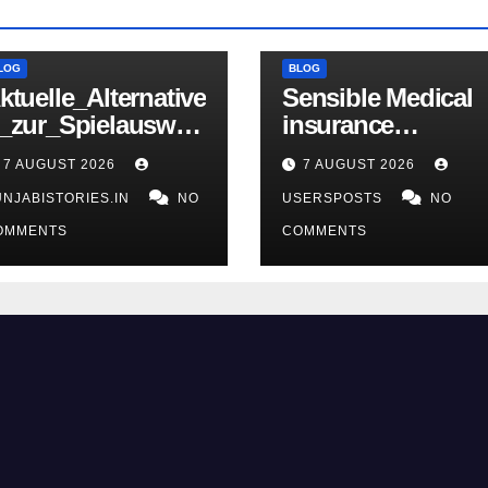
LOG
BLOG
ktuelle_Alternative
Sensible Medical
_zur_Spielauswah
insurance
_ohne_oasis_casin
Preparations
7 AUGUST 2026
7 AUGUST 2026
_für_risikobewuss
UNJABISTORIES.IN
NO
USERSPOSTS
NO
es_Gl
OMMENTS
COMMENTS