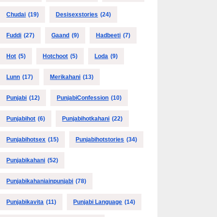
Chudai
(19)
Desisexstories
(24)
Fuddi
(27)
Gaand
(9)
Hadbeeti
(7)
Hot
(5)
Hotchoot
(5)
Loda
(9)
Lunn
(17)
Merikahani
(13)
Punjabi
(12)
PunjabiConfession
(10)
Punjabihot
(6)
Punjabihotkahani
(22)
Punjabihotsex
(15)
Punjabihotstories
(34)
Punjabikahani
(52)
Punjabikahaniainpunjabi
(78)
Punjabikavita
(11)
Punjabi Language
(14)