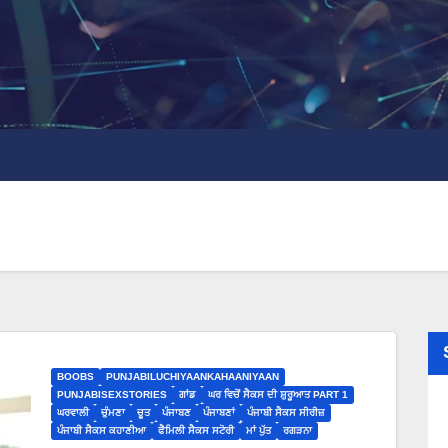
BOOBS
PUNJABILUCHIYAANKAHAANIYAAN
PUNJABISEXSTORIES
ਗਾਂਡ
ਘਰ ਵਿਚੋਂ ਸੈਕਸ ਦੀ ਸ਼ੁਰੂਆਤ PART 1
ਘਰਵਾਲੀ
ਚੁੰਮਣਾ
ਚੂਤ
ਪੰਜਾਬਣ
ਪੰਜਾਬਣਾਂ
ਪੰਜਾਬੀ ਸੈਕਸ ਸੀਰੀਜ਼
ਪੰਜਾਬੀ ਸੈਕਸ ਕਹਾਣੀਆ
ਫੈਮਿਲੀ ਸੈਕਸ ਸਟੋਰੀ
ਮਾਂ ਪੁੱਤ
ਰਗੜਨਾ