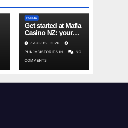
PUBLIC
Get started at Mafia
Casino NZ: your
ultimate beginner’s
7 AUGUST 2026
guide to online
PUNJABISTORIES.IN
NO
gaming
COMMENTS