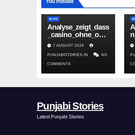
You missed
BLOG
B
Analyse_zeigt_dass
A
_casino_ohne_oasi
n
s_für_deutsche_Sp
l
7 AUGUST 2026
ieler_interessante_
o
PUNJABISTORIES.IN
NO
P
Alternat
t
COMMENTS
C
Punjabi Stories
Latest Punjabi Stories