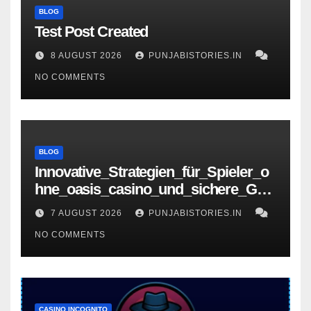
BLOG
Test Post Created
8 AUGUST 2026
PUNJABISTORIES.IN
NO COMMENTS
BLOG
Innovative_Strategien_für_Spieler_o
hne_oasis_casino_und_sichere_Gew
innchancen – копія
7 AUGUST 2026
PUNJABISTORIES.IN
NO COMMENTS
CASINO INCOGNITO