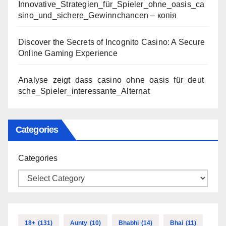
Innovative_Strategien_für_Spieler_ohne_oasis_ca
sino_und_sichere_Gewinnchancen – копія
Discover the Secrets of Incognito Casino: A Secure
Online Gaming Experience
Analyse_zeigt_dass_casino_ohne_oasis_für_deut
sche_Spieler_interessante_Alternat
Categories
Categories
18+
(131)
Aunty
(10)
Bhabhi
(14)
Bhai
(11)