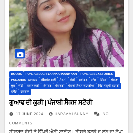
BOOBS
PUNJABILUCHIYAANKAHAANIYAAN
PUNJABISEXSTORIES
PUNJABISTORIES
ਸੀਲਬੰਦ ਫੁਦੀ
ਸੈਕਸੀ
ਕੌਡੀ
ਗਵਾਂਡਣ
ਗਾਂਡ
ਚਿੱਤੜਾਂ
ਚੁੰਮਣਾ
ਚੂਤ
ਜੱਟੀ
ਜਵਾਨ ਕੁੜੀ
ਪੰਜਾਬਣ
ਪੰਜਾਬਣਾਂ
ਪੰਜਾਬੀ ਸੈਕਸ ਕਹਾਣੀਆ
ਪਿੰਡ ਸੇਕ੍ਸੀ ਕਹਾਣੀ
ਫ੍ਰੈਂਡ
ਰਗੜਨਾ
ਗੁਆਢ ਦੀ ਕੁੜੀ | ਪੰਜਾਬੀ ਸੈਕਸ ਸਟੋਰੀ
17 JUNE 2024
HARAAMI SUNNY
NO
COMMENTS
ਸੀਲਬੰਦ ਫੁੱਦੀ ਤੇ ਉੱਪਰੋਂ ਐਨੀ ਟਾਈਟ। ਤੀਸਰੇ ਝਟਕੇ ਚ ਲੰਨ ਦਾ ਟੋਪਾ