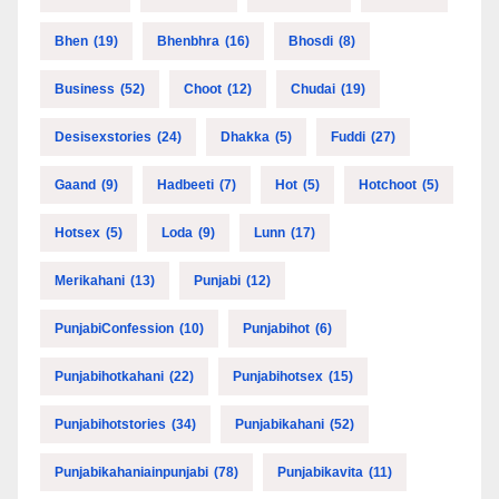
Bhen
(19)
Bhenbhra
(16)
Bhosdi
(8)
Business
(52)
Choot
(12)
Chudai
(19)
Desisexstories
(24)
Dhakka
(5)
Fuddi
(27)
Gaand
(9)
Hadbeeti
(7)
Hot
(5)
Hotchoot
(5)
Hotsex
(5)
Loda
(9)
Lunn
(17)
Merikahani
(13)
Punjabi
(12)
PunjabiConfession
(10)
Punjabihot
(6)
Punjabihotkahani
(22)
Punjabihotsex
(15)
Punjabihotstories
(34)
Punjabikahani
(52)
Punjabikahaniainpunjabi
(78)
Punjabikavita
(11)