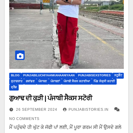
BLOG
PUNJABILUCHIYAANKAHAANIYAAN
PUNJABISEXSTORIES
ਸਟੂਡੈਂਟ
ਸੁਹਾਗਰਾਤ
ਗਵਾਂਡਣ
ਪੰਜਾਬਣ
ਪੰਜਾਬਣਾਂ
ਪੰਜਾਬੀ ਸੈਕਸ ਕਹਾਣੀਆ
ਪਿੰਡ ਸੇਕ੍ਸੀ ਕਹਾਣੀ
ਫ੍ਰੈਂਡ
ਗੁਆਢ ਦੀ ਕੁੜੀ | ਪੰਜਾਬੀ ਸੈਕਸ ਸਟੋਰੀ
26 SEPTEMBER 2024
PUNJABISTORIES.IN
NO COMMENTS
ਮੈਂ ਪਹੁੰਚਦੇ ਹੀ ਘੁੱਟ ਕੇ ਜੱਫੀ ਪਾਂ ਲਈ, ਮੈਂ ਪੂਰਾ ਗਰਮ ਸੀ ਮੈਂ ਉਸਦੇ ਗਲੇ