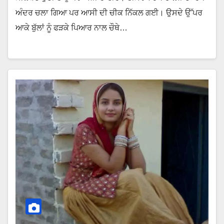
ਅੰਦਰ ਚਲਾ ਗਿਆ ਪਰ ਆਸੀ ਦੀ ਚੀਕ ਨਿੱਕਲ ਗਈ। ਉਸਦੇ ਉੱਪਰ
ਆਕੇ ਬੁੱਲਾਂ ਨੂੰ ਫੜਕੇ ਪਿਆਰ ਨਾਲ ਚੌਥੇ…