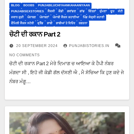
BLOG
BOOBS
PUNJABILUCHIYAANKAHAANIYAAN
PUNJABISEXSTORIES
ਸੈਕਸੀ
ਕੌਡੀ
ਗਵਾਂਡਣ
ਗਾਂਡ
ਚਿੱਤੜਾਂ
ਚੁੰਮਣਾ
ਚੂਤ
ਜੱਟੀ
ਜਵਾਨ ਕੁੜੀ
ਪੰਜਾਬਣ
ਪੰਜਾਬਣਾਂ
ਪੰਜਾਬੀ ਸੈਕਸ ਕਹਾਣੀਆ
ਪਿੰਡ ਸੇਕ੍ਸੀ ਕਹਾਣੀ
ਫੈਮਿਲੀ ਸੈਕਸ ਸਟੋਰੀ
ਫ੍ਰੈਂਡ
ਭਾਬੀ
ਭਾਬੀਆਂ ਤੇ ਦਿਓਰ
ਰਗੜਨਾ
ਚੋਟੀ ਦੀ ਰਕਾਨ Part 2
20 SEPTEMBER 2024
PUNJABISTORIES.IN
NO COMMENTS
ਚੋਟੀ ਦੀ ਰਕਾਨ Part 2 ਮੇਰੇ ਦਿਮਾਗ ਚ ਆਇਆ ਕੇ ਹੈਪੀ ਨੰਬਰ
ਮੰਗਦਾ ਸੀ , ਇਹੋ ਜੀ ਕੇਡੀ ਗੱਲ ਦੱਸਣੀ ਐ , ਮੈ ਸੋਚਿਆ ਕਿ ਹੁਣ ਕਦੇ ਜੇ
ਨੰਬਰ ਮੰਗੂ…