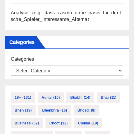
Analyse_zeigt_dass_casino_ohne_oasis_für_deut
sche_Spieler_interessante_Alternat
Categories
Categories
18+
(131)
Aunty
(10)
Bhabhi
(14)
Bhai
(11)
Bhen
(19)
Bhenbhra
(16)
Bhosdi
(8)
Business
(52)
Choot
(12)
Chudai
(19)