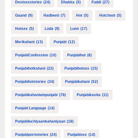
Desisexstories
(24)
Dhakka
(5)
Fuddi
(27)
Gaand
(9)
Hadbeeti
(7)
Hot
(5)
Hotchoot
(5)
Hotsex
(5)
Loda
(9)
Lunn
(17)
Merikahani
(13)
Punjabi
(12)
PunjabiConfession
(10)
Punjabihot
(6)
Punjabihotkahani
(22)
Punjabihotsex
(15)
Punjabihotstories
(34)
Punjabikahani
(52)
Punjabikahaniainpunjabi
(78)
Punjabikavita
(11)
Punjabi Language
(14)
Punjabiluchiyaankahaniyaan
(18)
Punjabipornstories
(24)
Punjabisex
(14)