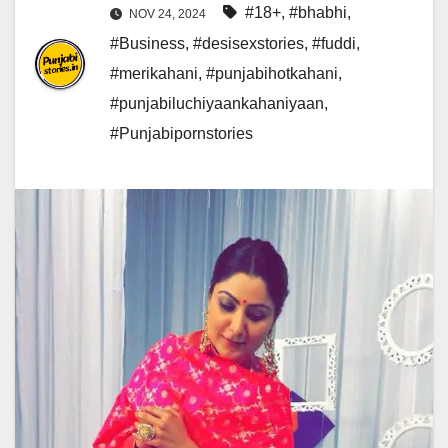
#18+
,
#bhabhi
,
NOV 24, 2024
#Business
,
#desisexstories
,
#fuddi
,
#merikahani
,
#punjabihotkahani
,
#punjabiluchiyaankahaniyaan
,
#Punjabipornstories