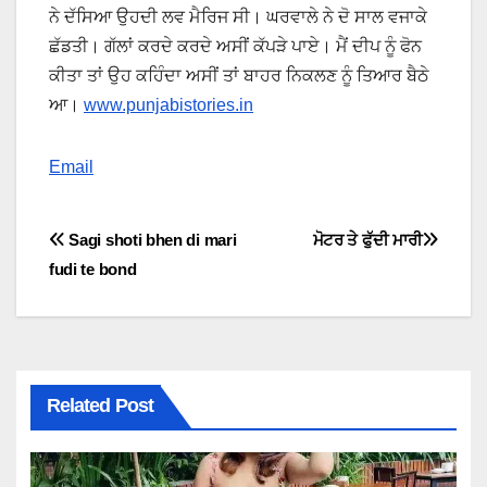
ਨੇ ਦੱਸਿਆ ਉਹਦੀ ਲਵ ਮੈਰਿਜ ਸੀ। ਘਰਵਾਲੇ ਨੇ ਦੋ ਸਾਲ ਵਜਾਕੇ
ਛੱਡਤੀ। ਗੱਲਾਂ ਕਰਦੇ ਕਰਦੇ ਅਸੀਂ ਕੱਪੜੇ ਪਾਏ। ਮੈਂ ਦੀਪ ਨੂੰ ਫੋਨ
ਕੀਤਾ ਤਾਂ ਉਹ ਕਹਿੰਦਾ ਅਸੀਂ ਤਾਂ ਬਾਹਰ ਨਿਕਲਣ ਨੂੰ ਤਿਆਰ ਬੈਠੇ
ਆ।
www.punjabistories.in
Email
P
Sagi shoti bhen di mari
ਮੋਟਰ ਤੇ ਫੁੱਦੀ ਮਾਰੀ
fudi te bond
o
s
t
Related Post
n
a