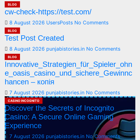
BLOG
cw-check-https://test.com/
8 August 2026
UsersPosts
No Comments
BLOG
Test Post Created
8 August 2026
punjabistories.in
No Comments
BLOG
Innovative_Strategien_für_Spieler_ohn
e_oasis_casino_und_sichere_Gewinnc
hancen – копія
7 August 2026
punjabistories.in
No Comments
CASINO INCOGNITO
Discover the Secrets of Incognito
Casino: A Secure Online Gaming
Experience
7 August 2026
punjabistories.in
No Comments