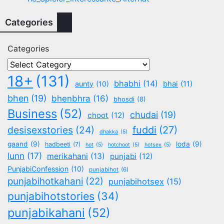
Categories
Categories
18+
(131)
bhabhi
(14)
aunty
(10)
bhai
(11)
bhen
(19)
bhenbhra
(16)
bhosdi
(8)
Business
(52)
chudai
(19)
choot
(12)
desisexstories
(24)
fuddi
(27)
dhakka
(5)
gaand
(9)
loda
(9)
hadbeeti
(7)
hot
(5)
hotchoot
(5)
hotsex
(5)
lunn
(17)
merikahani
(13)
punjabi
(12)
PunjabiConfession
(10)
punjabihot
(6)
punjabihotkahani
(22)
punjabihotsex
(15)
punjabihotstories
(34)
punjabikahani
(52)