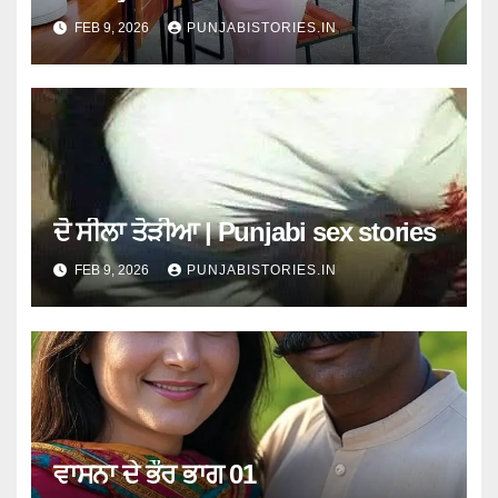
FEB 9, 2026
PUNJABISTORIES.IN
a
t
i
o
n
ਦੋ ਸੀਲਾ ਤੋੜੀਆ | Punjabi sex stories
FEB 9, 2026
PUNJABISTORIES.IN
ਵਾਸਨਾ ਦੇ ਭੌਰ ਭਾਗ 01