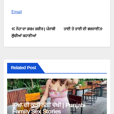
Email
P
ਨੇਹਾ ਦਾ ਗਰਮ ਸ਼ਰੀਰ | ਪੰਜਾਬੀ
ਤਾਈ ਤੇ ਤਾਈ ਦੀ ਭਰਜਾਈ
ਲੁੱਚੀਆਂ ਕਹਾਣੀਆਂ
o
s
t
Related Post
n
a
v
i
ਭੂਆ ਦੀ ਕੁੜੀ ਨੰਗੀ ਵੇਖੀ | Punjabi
Family Sex Stories
g