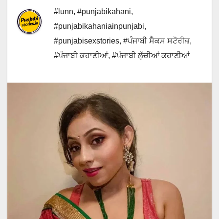
#lunn
,
#punjabikahani
,
#punjabikahaniainpunjabi
,
#punjabisexstories
,
#ਪੰਜਾਬੀ ਸੈਕਸ ਸਟੋਰੀਜ਼
,
#ਪੰਜਾਬੀ ਕਹਾਣੀਆਂ
,
#ਪੰਜਾਬੀ ਲੁੱਚੀਆਂ ਕਹਾਣੀਆਂ