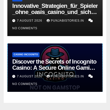
Innovative_Strategien_für_Spieler
_ohne_oasis_casino_und_sicher
e_Gewinnchancen – копія
7 AUGUST 2026
PUNJABISTORIES.IN
NO COMMENTS
CASINO INCOGNITO
Discover the Secrets of Incognito
Casino: A Secure Online Gaming
Experience
7 AUGUST 2026
PUNJABISTORIES.IN
NO COMMENTS